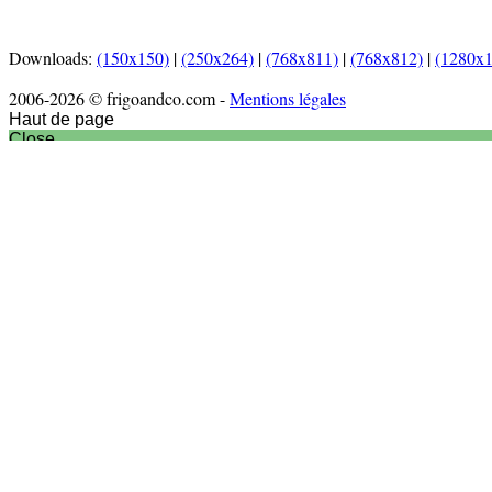
Downloads:
(150x150)
|
(250x264)
|
(768x811)
|
(768x812)
|
(1280x
2006-2026 © frigoandco.com -
Mentions légales
Haut de page
Close
Accueil
Actu culinaire
Articles
Nouveaux produits
Nouveautés matériel
Interview
Recettes
Entrées
Plats
Desserts
Vidéos
Sortir