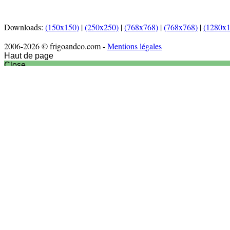
Downloads:
(150x150)
|
(250x250)
|
(768x768)
|
(768x768)
|
(1280x
2006-2026 © frigoandco.com -
Mentions légales
Haut de page
Close
Accueil
Actu culinaire
Articles
Nouveaux produits
Nouveautés matériel
Interview
Recettes
Entrées
Plats
Desserts
Vidéos
Sortir