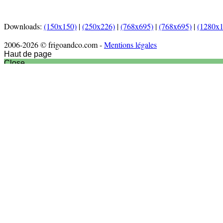
Downloads:
(150x150)
|
(250x226)
|
(768x695)
|
(768x695)
|
(1280x
2006-2026 © frigoandco.com -
Mentions légales
Haut de page
Close
Accueil
Actu culinaire
Articles
Nouveaux produits
Nouveautés matériel
Interview
Recettes
Entrées
Plats
Desserts
Vidéos
Sortir