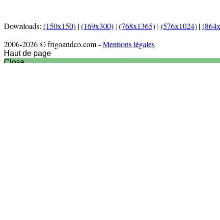
Downloads:
(150x150)
|
(169x300)
|
(768x1365)
|
(576x1024)
|
(864
2006-2026 © frigoandco.com -
Mentions légales
Haut de page
Close
Accueil
Actu culinaire
Articles
Nouveaux produits
Nouveautés matériel
Interview
Recettes
Entrées
Plats
Desserts
Vidéos
Sortir