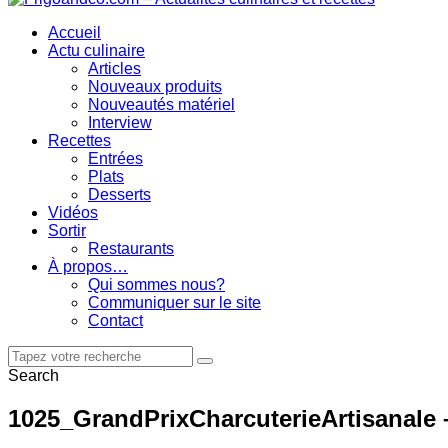
Accueil
Actu culinaire
Articles
Nouveaux produits
Nouveautés matériel
Interview
Recettes
Entrées
Plats
Desserts
Vidéos
Sortir
Restaurants
À propos…
Qui sommes nous?
Communiquer sur le site
Contact
Search
1025_GrandPrixCharcuterieArtisanale 