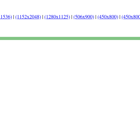
x1536)
|
(1152x2048)
|
(1280x1125)
|
(506x900)
|
(450x800)
|
(450x800