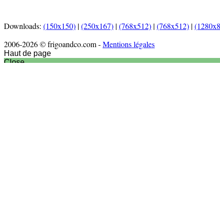
Downloads:
(150x150)
|
(250x167)
|
(768x512)
|
(768x512)
|
(1280x8
2006-2026 © frigoandco.com -
Mentions légales
Haut de page
Close
Accueil
Actu culinaire
Articles
Nouveaux produits
Nouveautés matériel
Interview
Recettes
Entrées
Plats
Desserts
Vidéos
Sortir