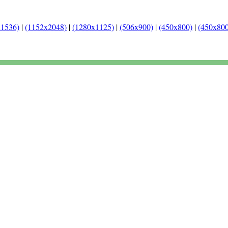
x1536)
|
(1152x2048)
|
(1280x1125)
|
(506x900)
|
(450x800)
|
(450x800