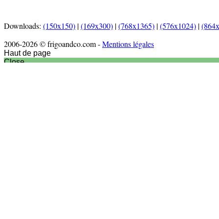
Downloads:
(150x150)
|
(169x300)
|
(768x1365)
|
(576x1024)
|
(864
2006-2026 © frigoandco.com -
Mentions légales
Haut de page
Close
Accueil
Actu culinaire
Articles
Nouveaux produits
Nouveautés matériel
Interview
Recettes
Entrées
Plats
Desserts
Vidéos
Sortir