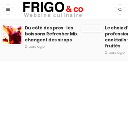
Du côté des pros : les
Le choix 
boissons Refresher Mix
professio
changent des sirops
cocktails 
fruités
2 jours ago
2 jours ago