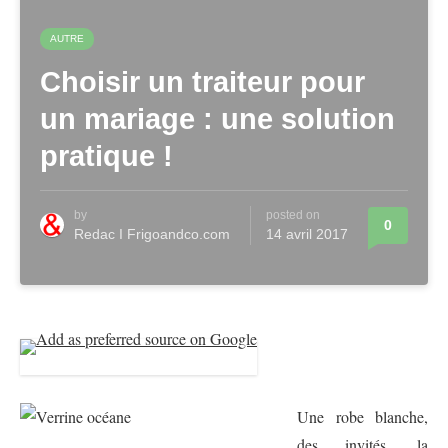
AUTRE
Choisir un traiteur pour
un mariage : une solution
pratique !
by
posted on
0
Redac I Frigoandco.com
14 avril 2017
Une robe blanche,
des invités, la