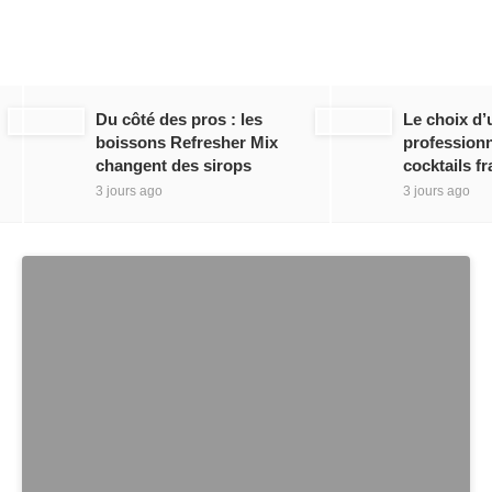
Du côté des pros : les
Le choix d’
boissons Refresher Mix
professionn
changent des sirops
cocktails fr
3 jours ago
3 jours ago