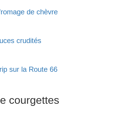
t fromage de chèvre
uces crudités
trip sur la Route 66
de courgettes