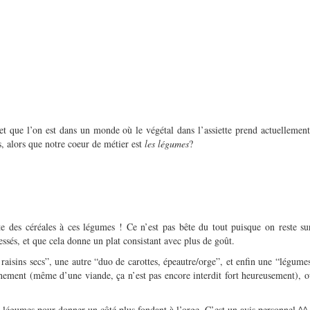
et que l’on est dans un monde où le végétal dans l’assiette prend actuellemen
, alors que notre coeur de métier est
les légumes
?
oute des céréales à ces légumes ! Ce n’est pas bête du tout puisque on reste 
ssés, et que cela donne un plat consistant avec plus de goût.
raisins secs”, une autre “duo de carottes, épeautre/orge”, et enfin une “légumes
ent (même d’une viande, ça n’est pas encore interdit fort heureusement), ou 
s légumes pour donner un côté plus fondant à l’orge. C’est un avis personnel ^^