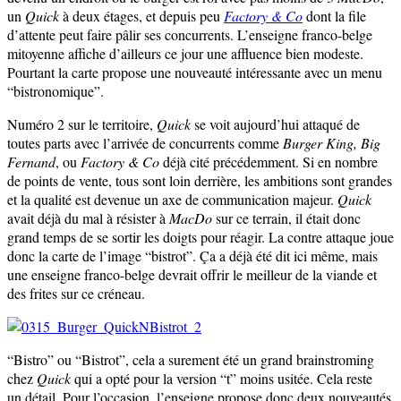
un
Quick
à deux étages, et depuis peu
Factory & Co
dont la file
d’attente peut faire pâlir ses concurrents. L’enseigne franco-belge
mitoyenne affiche d’ailleurs ce jour une affluence bien modeste.
Pourtant la carte propose une nouveauté intéressante avec un menu
“bistronomique”.
Numéro 2 sur le territoire,
Quick
se voit aujourd’hui attaqué de
toutes parts avec l’arrivée de concurrents comme
Burger King, Big
Fernand
, ou
Factory & Co
déjà cité précédemment. Si en nombre
de points de vente, tous sont loin derrière, les ambitions sont grandes
et la qualité est devenue un axe de communication majeur.
Quick
avait déjà du mal à résister à
MacDo
sur ce terrain, il était donc
grand temps de se sortir les doigts pour réagir. La contre attaque joue
donc la carte de l’image “bistrot”. Ça a déjà été dit ici même, mais
une enseigne franco-belge devrait offrir le meilleur de la viande et
des frites sur ce créneau.
“Bistro” ou “Bistrot”, cela a surement été un grand brainstroming
chez
Quick
qui a opté pour la version “t” moins usitée. Cela reste
un détail. Pour l’occasion, l’enseigne propose donc deux nouveautés