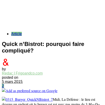
Article
Quick n’Bistrot: pourquoi faire
compliqué?
by
Redac I Frigoandco.com
posted on
5 mars 2015
2
Midi, La Défense : le lieu est
devenu un endroit où le burger est roi avec pas moins de 3
MacDo
,