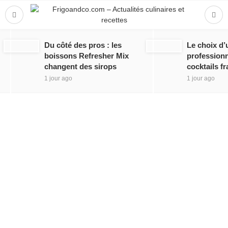
Du côté des pros : les
Le choix d’
boissons Refresher Mix
professionn
changent des sirops
cocktails fr
1 jour ago
1 jour ago