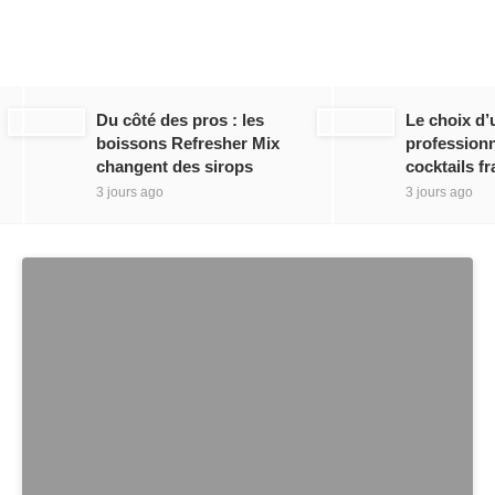
Du côté des pros : les
Le choix d’
boissons Refresher Mix
professionn
changent des sirops
cocktails fr
3 jours ago
3 jours ago