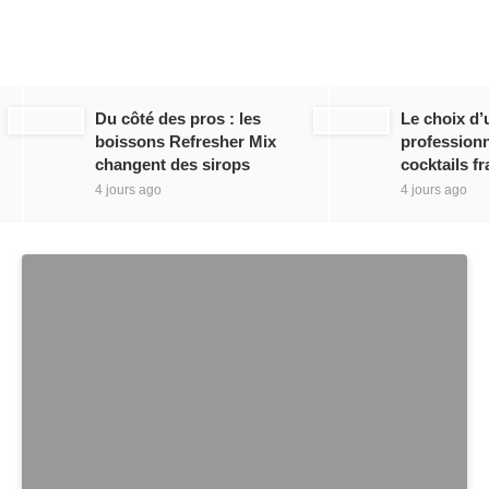
Du côté des pros : les
Le choix d’
boissons Refresher Mix
professionn
changent des sirops
cocktails fr
4 jours ago
4 jours ago