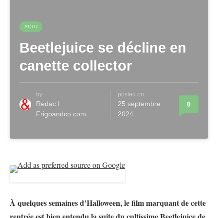
ACTU
Beetlejuice se décline en
canette collector
by
posted on
Redac I
25 septembre
0
Frigoandco.com
2024
À quelques semaines d’Halloween, le film marquant de cette
rentrée est bien entendu la suite du cultissime Beetlejuice de