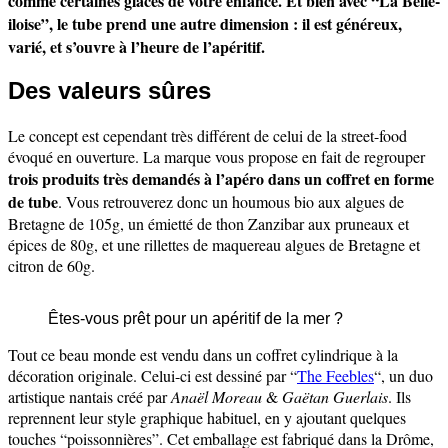
comme certaines glaces de votre enfance. Et bien avec “La Belle-
iloise”, le tube prend une autre dimension : il est généreux,
varié, et s’ouvre à l’heure de l’apéritif.
Des valeurs sûres
Le concept est cependant très différent de celui de la street-food
évoqué en ouverture. La marque vous propose en fait de regrouper
trois produits très demandés à l’apéro dans un coffret en forme
de tube
. Vous retrouverez donc un houmous bio aux algues de
Bretagne de 105g, un émietté de thon Zanzibar aux pruneaux et
épices de 80g, et une rillettes de maquereau algues de Bretagne et
citron de 60g.
Êtes-vous prêt pour un apéritif de la mer ?
Tout ce beau monde est vendu dans un coffret cylindrique à la
décoration originale. Celui-ci est dessiné par “
The Feebles
“, un duo
artistique nantais créé par
Anaël Moreau
&
Gaëtan Guerlais
. Ils
reprennent leur style graphique habituel, en y ajoutant quelques
touches “poissonnières”. Cet emballage est fabriqué dans la Drôme,