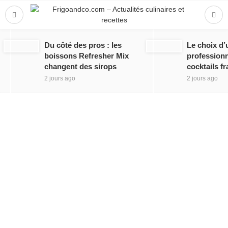
Du côté des pros : les
Le choix d’
boissons Refresher Mix
professionn
changent des sirops
cocktails fr
2 jours ago
2 jours ago