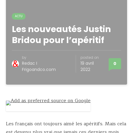
ACTU
Les nouveautés Justin
Bridou pour l’apéritif
by
posted on
Redac I
19 avril
0
Frigoandco.com
2022
Les français ont toujours aimé les apéritifs. Mais cela
est devenu plus vrai que jamais ces derniers mois.