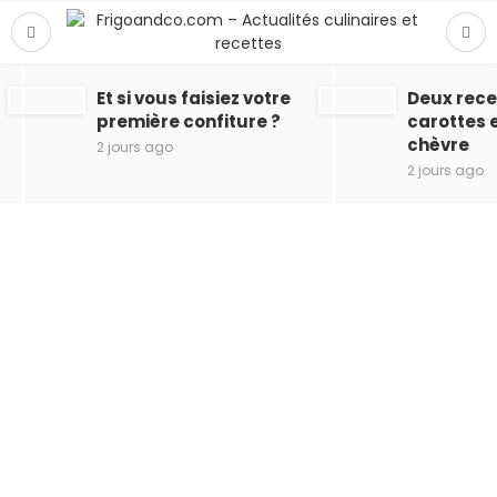
Et si vous faisiez votre
Deux recet
première confiture ?
carottes 
chèvre
2 jours ago
2 jours ago