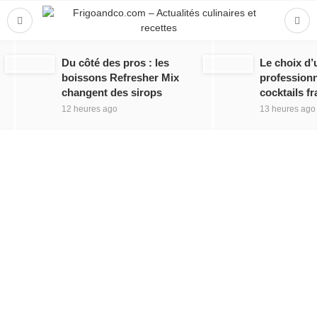
Du côté des pros : les
Le choix d’
boissons Refresher Mix
professionn
changent des sirops
cocktails fr
12 heures ago
13 heures ago