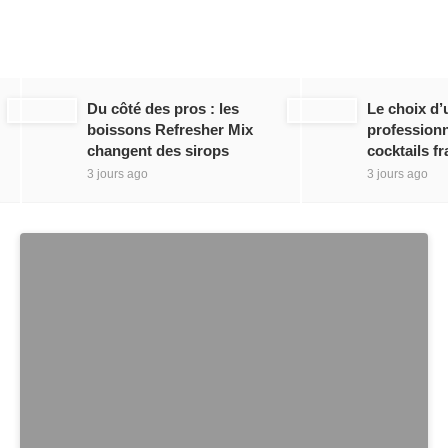
Du côté des pros : les
Le choix d’
boissons Refresher Mix
professionn
changent des sirops
cocktails fr
3 jours ago
3 jours ago