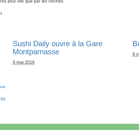
rés plus vite que par les cloches
t
Sushi Daily ouvre à la Gare
B
Montparnasse
8 
9 mai 2016
vre
 66