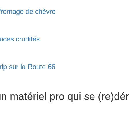
t fromage de chèvre
uces crudités
trip sur la Route 66
un matériel pro qui se (re)d