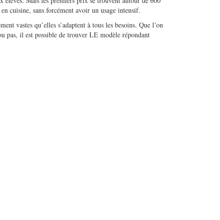
ix élevés. Mais les premiers prix se trouvent autour de 600
 en cuisine, sans forcément avoir un usage intensif.
ment vastes qu’elles s’adaptent à tous les besoins. Que l’on
 ou pas, il est possible de trouver LE modèle répondant