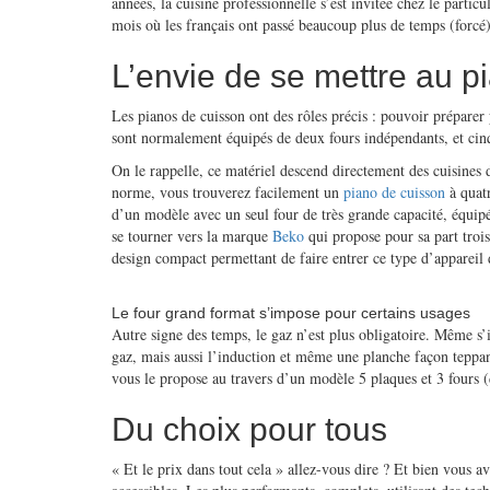
années, la cuisine professionnelle s’est invitée chez le part
mois où les français ont passé beaucoup plus de temps (forcé)
L’envie de se mettre au p
Les pianos de cuisson ont des rôles précis : pouvoir préparer
sont normalement équipés de deux fours indépendants, et cinq b
On le rappelle, ce matériel descend directement des cuisines d
norme, vous trouverez facilement un
piano de cuisson
à quatr
d’un modèle avec un seul four de très grande capacité, équip
se tourner vers la marque
Beko
qui propose pour sa part trois
design compact permettant de faire entrer ce type d’appareil 
Le four grand format s’impose pour certains usages
Autre signe des temps, le gaz n’est plus obligatoire. Même s’
gaz, mais aussi l’induction et même une planche façon teppan 
vous le propose au travers d’un modèle 5 plaques et 3 fours (
Du choix pour tous
« Et le prix dans tout cela » allez-vous dire ? Et bien vous 