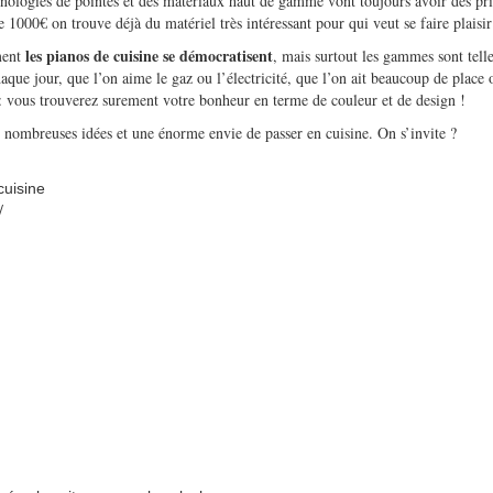
chnologies de pointes et des matériaux haut de gamme vont toujours avoir des pr
1000€ on trouve déjà du matériel très intéressant pour qui veut se faire plaisir
les pianos de cuisine se démocratisent
ment
, mais surtout les gammes sont telle
aque jour, que l’on aime le gaz ou l’électricité, que l’on ait beaucoup de place
 : vous trouverez surement votre bonheur en terme de couleur et de design !
e nombreuses idées et une énorme envie de passer en cuisine. On s’invite ?
cuisine
/