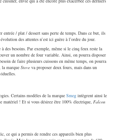
 cuisiner, envie qui a été encore plus exacerbée ces derniers
r entrée / plat / dessert sans perte de temps. Dans ce but, ils
volution des attentes n’est ici guère à l’ordre du jour.
e à des besoins. Par exemple, même si le cinq feux reste la
ouver un nombre de four variable. Ainsi, on pourra disposer
a besoin de faire plusieurs cuissons en même temps, on pourra
é, la marque
Stove
va proposer deux fours, mais dans un
viduelles.
ologies. Certains modèles de la marque
Smeg
intègrent ainsi le
e matériel ! Et si vous désirez être 100% électrique,
Falcon
ic, ce qui a permis de rendre ces appareils bien plus