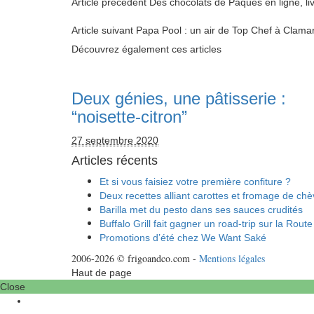
Article précédent
Des chocolats de Pâques en ligne, liv
Article suivant
Papa Pool : un air de Top Chef à Clamar
Découvrez également ces articles
Deux génies, une pâtisserie :
“noisette-citron”
27 septembre 2020
Articles récents
Et si vous faisiez votre première confiture ?
Deux recettes alliant carottes et fromage de chè
Barilla met du pesto dans ses sauces crudités
Buffalo Grill fait gagner un road-trip sur la Route
Promotions d’été chez We Want Saké
2006-2026 © frigoandco.com -
Mentions légales
Haut de page
Close